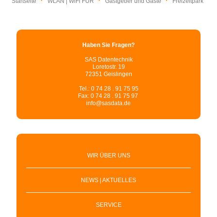
Startseite
WLAN | WiFi FÜR
Gastgeber und Gäste
Freizeitpark
Haben Sie Fragen?
SAS Datentechnik
Loretostr. 19
72351 Geislingen
Tel.: 0 74 28 . 91 75 95
Fax: 0 74 28 . 91 75 97
info@sasdata.de
WIR ÜBER UNS
NEWS | AKTUELLES
SERVICE