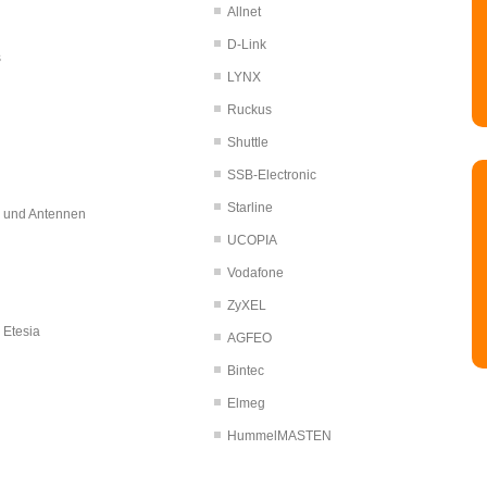
Allnet
D-Link
s
LYNX
Ruckus
Shuttle
SSB-Electronic
Starline
r und Antennen
UCOPIA
Vodafone
ZyXEL
 Etesia
AGFEO
Bintec
Elmeg
HummelMASTEN