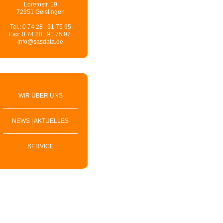
Loretostr. 19
72351 Geislingen
Tel.: 0 74 28 . 91 75 95
Fax: 0 74 28 . 91 75 97
info@sasdata.de
WIR ÜBER UNS
NEWS | AKTUELLES
SERVICE